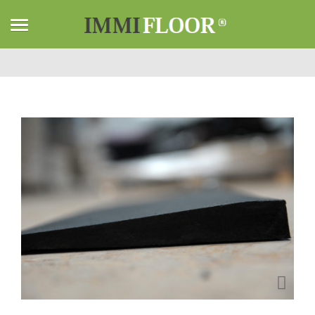
Home
Immifloor
Najazd Prosty z wtrąceniem