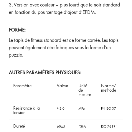
3. Version avec couleur – plus lourd que le noir standard
en fonction du pourcentage d’ajout d’EPDM.
FORME:
Le tapis de fitness standard est de forme carrée. Les tapis
peuvent également être fabriqués sous la forme d’un
puzzle.
AUTRES PARAMÈTRES PHYSIQUES:
Param
è
tre
Valeur
Unité
Norme/
de
methode
mesure
Résistance à la
≥ 2,0
MPa
PN-ISO 37
tension
Dureté
60±5
˚ShA
ISO 7619-1