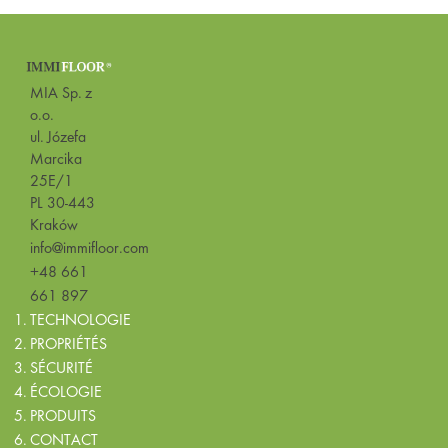
MIA Sp. z
o.o.
ul. Józefa
Marcika
25E/1
PL 30-443
Kraków
info@immifloor.com
+48 661
661 897
TECHNOLOGIE
PROPRIÉTÉS
SÉCURITÉ
ÉCOLOGIE
PRODUITS
CONTACT