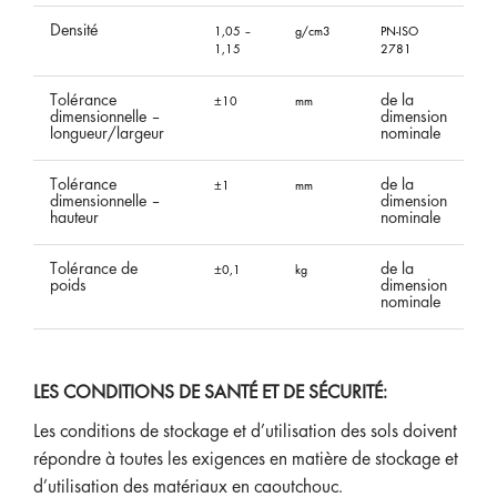
Densit
é
1,05
–
g/cm3
PN-ISO
1,15
2781
Tolérance
de
la
±10
mm
dimensionnelle –
dimension
longueur/largeur
nominale
Tolérance
de
la
±1
mm
dimensionnelle –
dimension
hauteur
nominale
Tolérance de
de
la
±0,1
kg
poids
dimension
nominale
LES CONDITIONS DE SANTÉ ET DE SÉCURITÉ:
Les conditions de stockage et d’utilisation des sols doivent
répondre à toutes les exigences en matière de stockage et
d’utilisation des matériaux en caoutchouc.