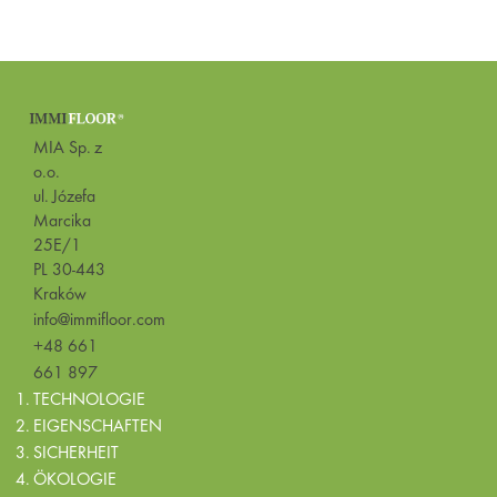
MIA Sp. z
o.o.
ul. Józefa
Marcika
25E/1
PL 30-443
Kraków
info@immifloor.com
+48 661
661 897
TECHNOLOGIE
EIGENSCHAFTEN
SICHERHEIT
ÖKOLOGIE